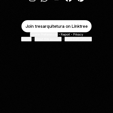
três arquitetura Instagram
três arquitetura WhatsApp
três arquitetura Email
três arquitetura Faceb
três arquitetura 
Join tresarquitetura on Linktree
Cookie Preferences
•
Report
•
Privacy
Explore
•
About this account
•
More from Linktree