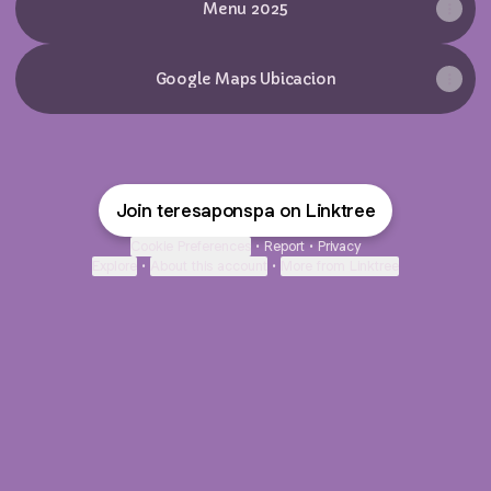
Menu 2025
Google Maps Ubicacion
Join teresaponspa on Linktree
Cookie Preferences
•
Report
•
Privacy
Explore
•
About this account
•
More from Linktree