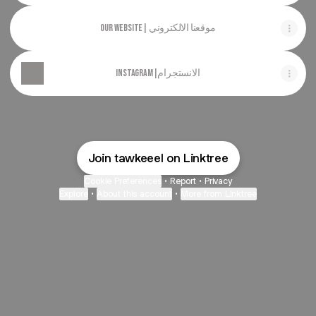
our website| موقعنا الالكتروني
Instagram|الانستجرام
Join tawkeeel on Linktree
Cookie Preferences
•
Report
•
Privacy
Explore
•
About this account
•
More from Linktree