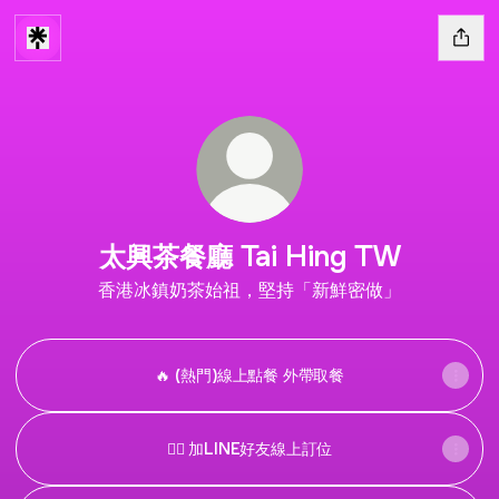
太興茶餐廳 Tai Hing TW
香港冰鎮奶茶始祖，堅持「新鮮密做」
🔥 (熱門)線上點餐 外帶取餐
🙋‍♂️ 加LINE好友線上訂位