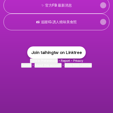
✨ 官方FB 最新消息
📸 追蹤IG 誘人燒味美食照
Join taihingtw on Linktree
Cookie Preferences
•
Report
•
Privacy
Explore
•
About this account
•
More from Linktree