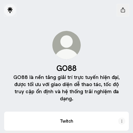
GO88
GO88 là nền tảng giải trí trực tuyến hiện đại,
được tối ưu với giao diện dễ thao tác, tốc độ
truy cập ổn định và hệ thống trải nghiệm đa
dạng.
Twitch