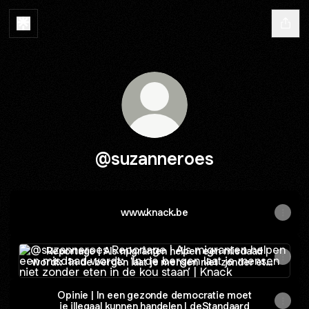
@suzanneroes
www.knack.be
Reportage | Als migranten helpen een misdaad wordt: ­ ‘In 
Reportage | Als migranten helpen een misdaad
wordt: ­ ‘In de bergen laat je mensen niet zonder eten
in de kou staan’ | Knack
Opinie | In een gezonde democratie moet
je illegaal kunnen handelen | deStandaard