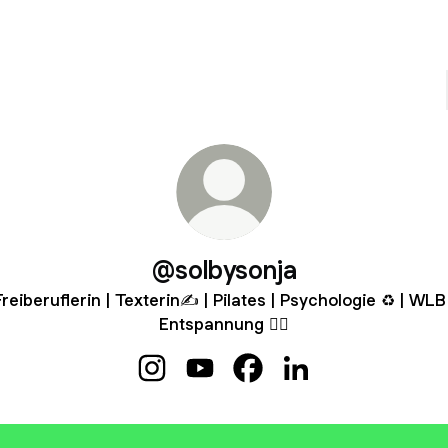
@solbysonja
Freiberuflerin | Texterin✍ | Pilates | Psychologie ♻ | WLB 
Entspannung 🧘‍♀️
@solbysonja Instagram
@solbysonja YouTube
@solbysonja Facebook
@solbysonja Linked