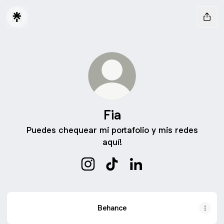
Fia
Puedes chequear mi portafolio y mis redes
aquí!
Fia Instagram
Fia TikTok
Fia LinkedIn
Behance