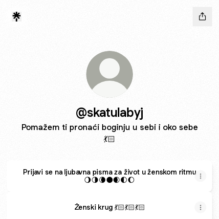
@skatulabyj
Pomažem ti pronaći boginju u sebi i oko sebe
💃🏻
Prijavi se na ljubavna pisma za život u ženskom ritmu
🌖🌗🌘🌑🌒🌓🌔
Ženski krug 💃🏻💃🏻💃🏻