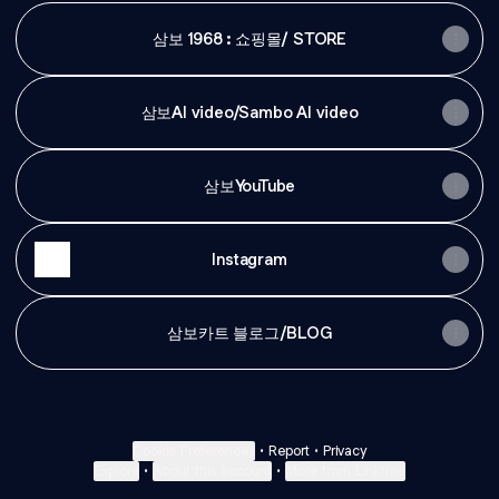
삼보 1968 : 쇼핑몰/ STORE
삼보AI video/Sambo AI video
삼보YouTube
Instagram
삼보카트 블로그/BLOG
Cookie Preferences
•
Report
•
Privacy
Explore
•
About this account
•
More from Linktree