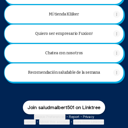
Mí tienda Kliiker
Quiero ser empresario Fuxion!
Chatea con nosotros
Recomendación saludable de la semana
Join saludmalbert501 on Linktree
Cookie Preferences
•
Report
•
Privacy
Explore
•
About this account
•
More from Linktree