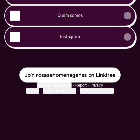
Quem somos
Instagram
Join rosasehomenagenss on Linktree
Cookie Preferences
•
Report
•
Privacy
Explore
•
About this account
•
More from Linktree