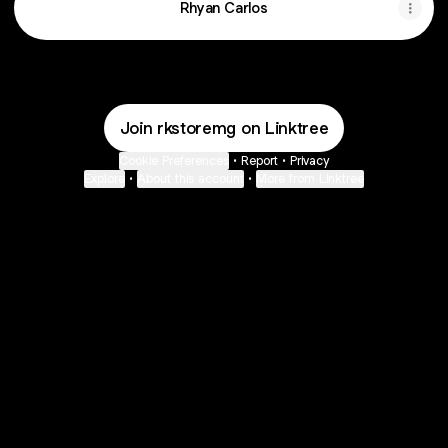
Rhyan Carlos
Join rkstoremg on Linktree
Cookie Preferences
•
Report
•
Privacy
Explore
•
About this account
•
More from Linktree