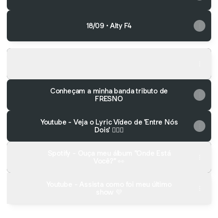
18/09 • Alty F4
Spotify - Carreira Solo
Spotify - Carreira Solo
Conheçam a minha banda tributo de
FRESNO
Youtube - Veja o Lyric Vídeo de 'Entre Nós
Dois' 👩‍❤️‍👨
Spotify - Ouça meu álbum "Onde Está
Você?" 👀
Youtube - Assista como foi meu último
show 💜