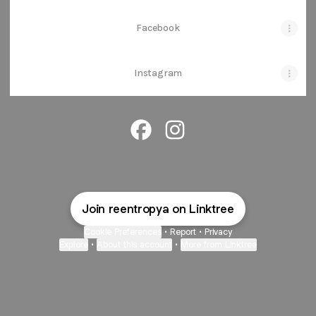
Facebook
Instagram
@reentropya Facebook
@reentropya Instagram
Join reentropya on Linktree
Cookie Preferences
•
Report
•
Privacy
Explore
•
About this account
•
More from Linktree