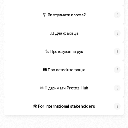
🩼 Як отримати протез?
👨‍⚕️ Для фахівців
🦾 Протезування рук
🏥 Про остеоінтеграцію
🫶 Підтримати Protez Hub
🌍 For international stakeholders