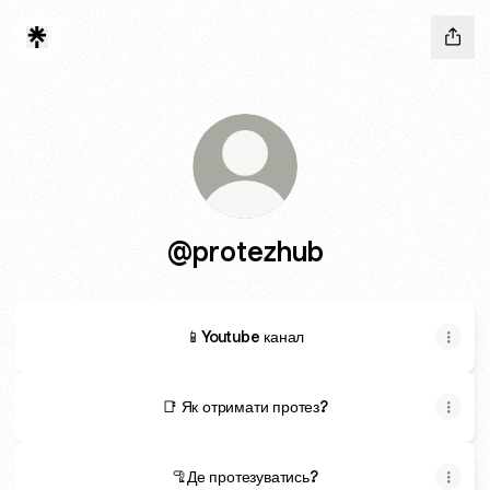
@protezhub
📱Youtube канал
📑 Як отримати протез?
🦿Де протезуватись?