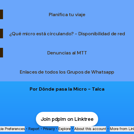
Planifica tu viaje
¿Qué micro está circulando? - Disponibilidad de red
Denuncias al MTT
Enlaces de todos los Grupos de Whatsapp
Por Dónde pasa la Micro - Talca
Join pdplm on Linktree
ie Preferences
•
Report
•
Privacy
•
Explore
•
About this account
•
More from Lin