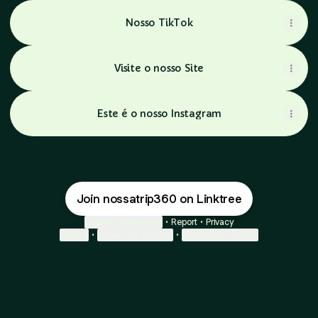
Nosso TikTok
Visite o nosso Site
Este é o nosso Instagram
Join nossatrip360 on Linktree
Cookie Preferences
•
Report
•
Privacy
Explore
•
About this account
•
More from Linktree