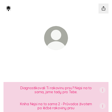
@mybellisky
Jsme pacientský projekt Bellis. Pomáháme
ženám s onemocněním rakoviny prsu.
Diagnostikovali Ti rakovinu prsu? Nejsi na to
sama, jsme tady pro Tebe.
Kniha Nejsi na to sama 2 - Průvodce životem
po léčbě rakoviny prsu