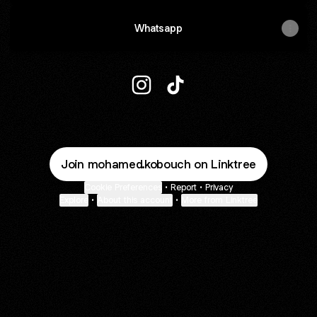
Whatsapp
@mohamed.kobouch Instagram
@mohamed.kobouch TikT
Join mohamed.kobouch on Linktree
Cookie Preferences
•
Report
•
Privacy
Explore
•
About this account
•
More from Linktree