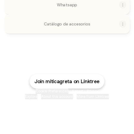
Whatsapp
Catálogo de accesorios
MÍTICA GRETA Instagram
MÍTICA GRETA WhatsApp
MÍTICA GRETA TikTok
Join miticagreta on Linktree
Cookie Preferences
•
Report
•
Privacy
Explore
•
About this account
•
More from Linktree