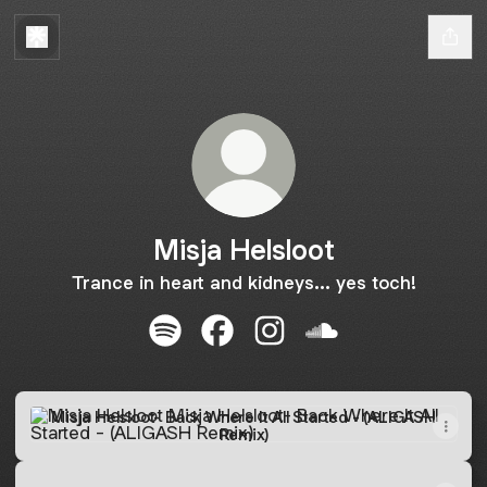
Misja Helsloot
Trance in heart and kidneys... yes toch!
Misja Helsloot Spotify
Misja Helsloot Facebook
Misja Helsloot Instagram
Misja Helsloot Sou
Misja Helsloot- Back Where It All Started - (ALIGASH Remi
Misja Helsloot- Back Where It All Started - (ALIGASH
Remix)