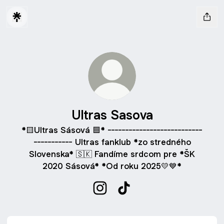
Ultras Sasova
*🟨Ultras Sásová 🟦* ---------------------------
----------- Ultras fanklub *zo stredného
Slovenska* 🇸🇰 Fandíme srdcom pre *ŠK
2020 Sásová* *Od roku 2025💛💙*
Ultras Sasova Instagram
Ultras Sasova TikTok