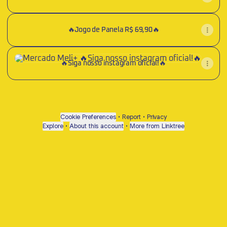
🔥Jogo de Panela R$ 69,90🔥
🔥Siga nosso instagram oficial!🔥
🔥Siga nosso instagram oficial!🔥
Cookie Preferences
•
Report
•
Privacy
Explore
•
About this account
•
More from Linktree