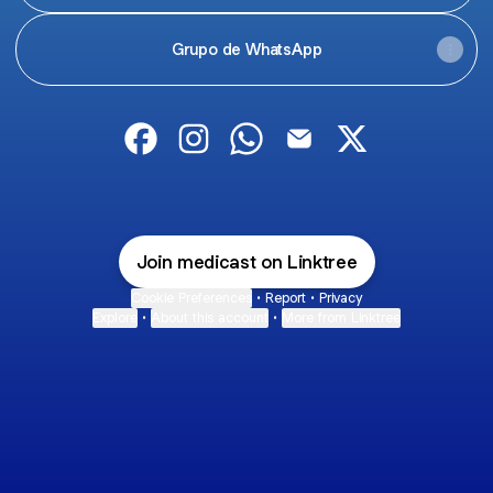
Grupo de WhatsApp
Medicast Facebook
Medicast Instagram
Medicast WhatsApp
Medicast Email
Medicast X
Join medicast on Linktree
Cookie Preferences
•
Report
•
Privacy
Explore
•
About this account
•
More from Linktree