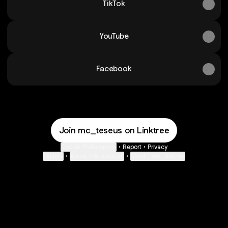
TikTok
YouTube
Facebook
Join mc_teseus on Linktree
Cookie Preferences
•
Report
•
Privacy
Explore
•
About this account
•
More from Linktree