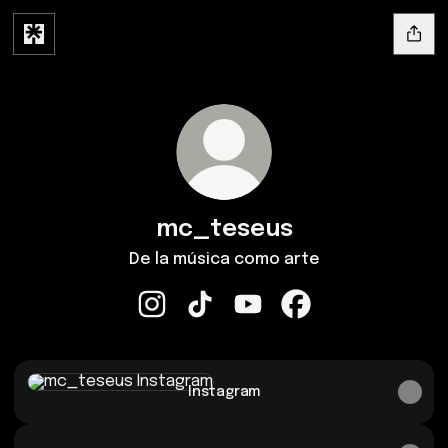
mc_teseus
De la música como arte
mc_teseus Instagram
mc_teseus TikTok
mc_teseus YouTube
mc_teseus Facebo
Instagram
Instagram