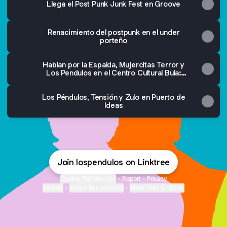
Llega el Post Punk Junk Fest en Groove
Renacimiento del postpunk en el under
porteño
Hablan por la Espalda, Mujercitas Terror y
Los Pendulos en el Centro Cultural Bula:
Noches románticas en sótanos húmedos |
wywh.com.ar
Los Péndulos, Tensión y Zulo en Puerto de
Ideas
Join lospendulos on Linktree
Cookie Preferences
•
Report
•
Privacy
Explore
•
About this account
•
More from Linktree