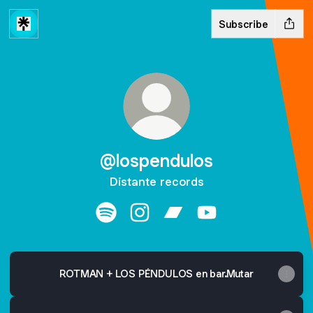
Subscribe
@lospendulos
Distante records
@lospendulos Spotify
@lospendulos Instagram
@lospendulos Bandcamp
@lospendulos YouT
ROTMAN + LOS PÉNDULOS en bar.Mutar