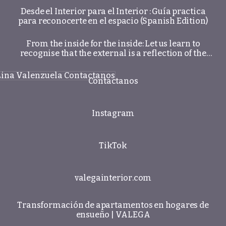
Desde el Interior para el Interior : Guía practica
para reconocerte en el espacio (Spanish Edition)
From the inside for the inside: Let us learn to
recognise that the external is a reflection of the
inner world.
actanos
Contactanos
Instagram
TikTok
valegainterior.com
Transformación de apartamentos en hogares de
ensueño | VALEGA