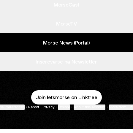
MorseCast
MorseTV
Morse News (Portal)
Inscreva-se na Newsletter
Join letsmorse on Linktree
ie Preferences
•
Report
•
Privacy
•
Explore
•
About this account
•
More from Lin