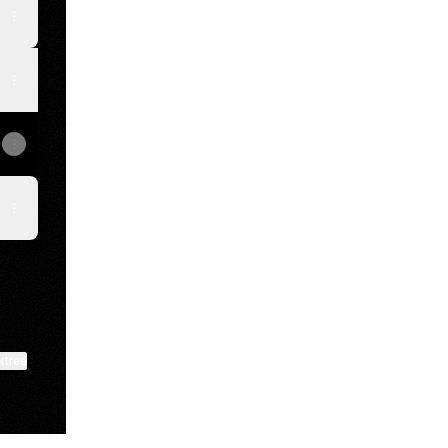
ktree
View on mobile