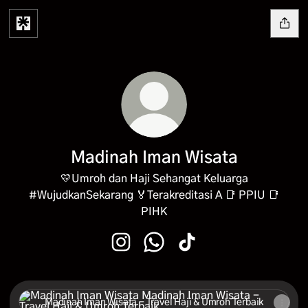
Madinah Iman Wisata
💛Umroh dan Haji Sehangat Keluarga
#WujudkanSekarang 🏅Terakreditasi A 📑 PPIU 📑
PIHK
Madinah Iman Wisata Instagram
Madinah Iman Wisata WhatsA
Madinah Iman Wisata Ti
Madinah Iman Wisata - Travel Haji & Umroh Terbaik
Madinah Iman Wisata - Travel Haji & Umroh Terbaik