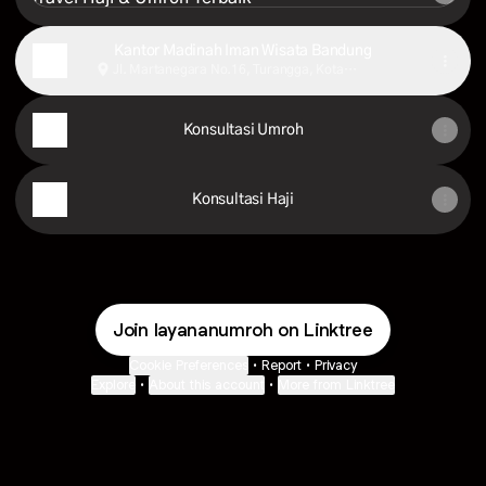
Kantor Madinah Iman Wisata Bandung
Jl. Martanegara No.16, Turangga, Kota
Bandung
Konsultasi Umroh
Konsultasi Haji
Join layananumroh on Linktree
Cookie Preferences
•
Report
•
Privacy
Explore
•
About this account
•
More from Linktree