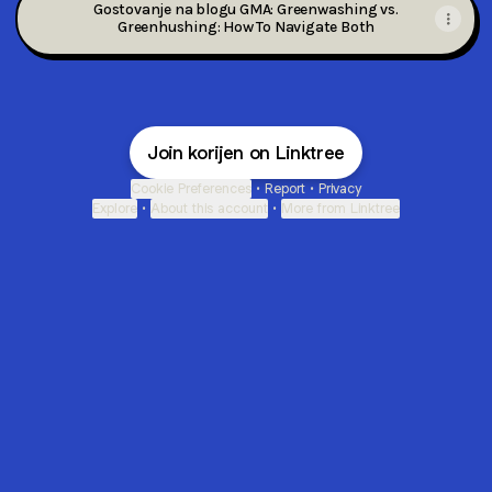
Gostovanje na blogu GMA: Greenwashing vs.
Greenhushing: How To Navigate Both
Join korijen on Linktree
Cookie Preferences
•
Report
•
Privacy
Explore
•
About this account
•
More from Linktree