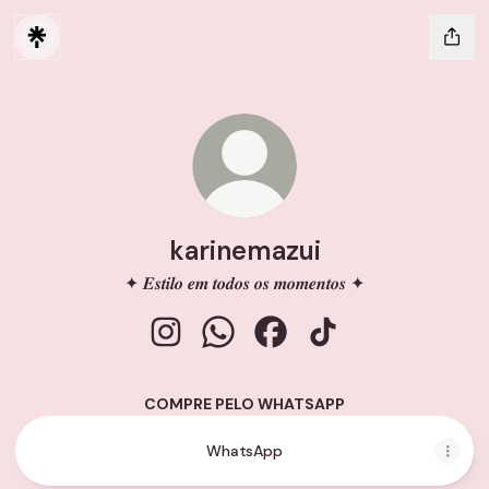
karinemazui
✦ 𝑬𝒔𝒕𝒊𝒍𝒐 𝒆𝒎 𝒕𝒐𝒅𝒐𝒔 𝒐𝒔 𝒎𝒐𝒎𝒆𝒏𝒕𝒐𝒔 ✦
karinemazui Instagram
karinemazui WhatsApp
karinemazui Facebook
karinemazui TikTok
COMPRE PELO WHATSAPP
WhatsApp