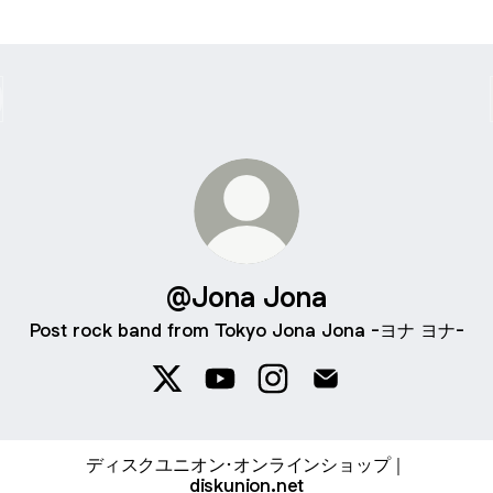
@Jona Jona
ㅤPost rock band from Tokyoㅤ Jona Jona -ヨナ ヨナ-
@Jona Jona X
@Jona Jona YouTube
@Jona Jona Instagram
@Jona Jona Email
ディスクユニオン･オンラインショップ｜
diskunion.net