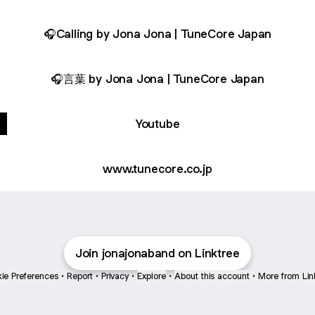
🎧Calling by Jona Jona | TuneCore Japan
🎧言葉 by Jona Jona | TuneCore Japan
Youtube
www.tunecore.co.jp
Join jonajonaband on Linktree
ie Preferences
•
Report
•
Privacy
•
Explore
•
About this account
•
More from Lin