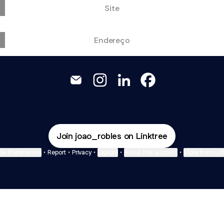
Site
Endereço
João Afonso Robles Email
João Afonso Robles Instagram
João Afonso Robles Linke
João Afonso Roble
Join joao_robles on Linktree
ie Preferences
•
Report
•
Privacy
•
Explore
•
About this account
•
More from Lin