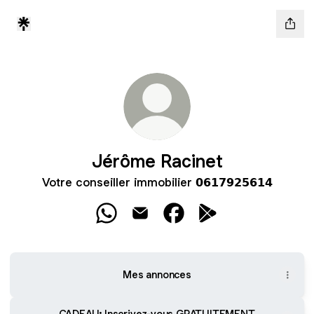
Jérôme Racinet
Votre conseiller immobilier 𝟬𝟲𝟭𝟳𝟵𝟮𝟱𝟲𝟭𝟰
Jérôme Racinet WhatsApp
Jérôme Racinet Email
Jérôme Racinet Faceboo
Jérôme Racinet Goo
Mes annonces
CADEAU: Inscrivez-vous GRATUITEMENT