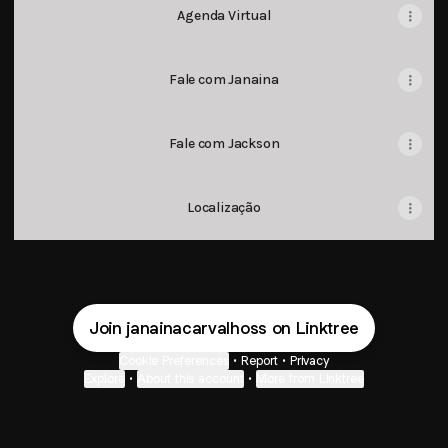
Agenda Virtual
Fale com Janaina
Fale com Jackson
Localização
Join janainacarvalhoss on Linktree
Cookie Preferences
•
Report
•
Privacy
Explore
•
About this account
•
More from Linktree