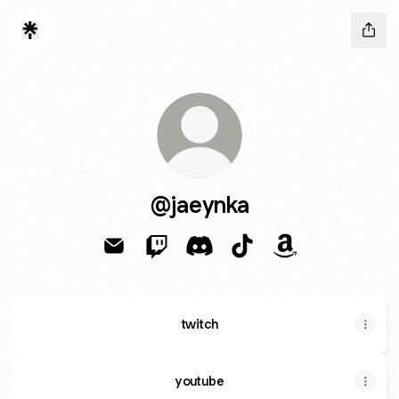
@jaeynka
@jaeynka Email
@jaeynka Twitch
@jaeynka Discord
@jaeynka TikTok
@jaeynka Amaz
twitch
youtube