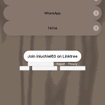
WhatsApp
TikTok
Join iniuchiel63 on Linktree
Cookie Preferences
•
Report
•
Privacy
Explore
•
About this account
•
More from Linktree