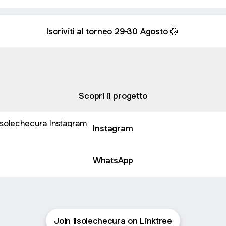
Iscriviti al torneo 29-30 Agosto 🏐
ci
Eccoci
Gallery
·
1 photo
Scopri il progetto
agram
Instagram
WhatsApp
Join ilsolechecura on Linktree