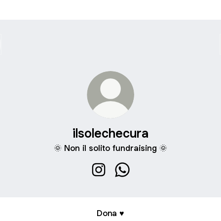
ilsolechecura
🌞 Non il solito fundraising 🌞
ilsolechecura Instagram
ilsolechecura WhatsApp
Dona ♥️