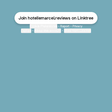
Join hotellemarcel.reviews on Linktree
Cookie Preferences
•
Report
•
Privacy
Explore
•
About this account
•
More from Linktree