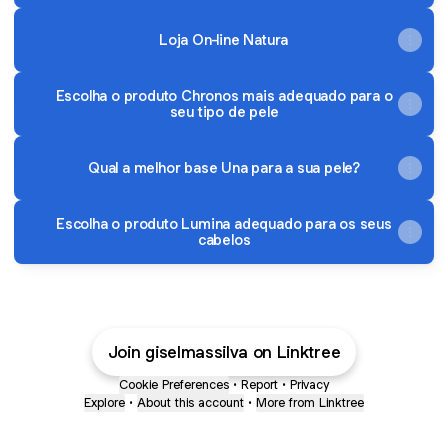
Loja On-line Natura
Escolha o produto Chronos mais adequado para o
seu tipo de pele
Qual a melhor base Una para a sua pele?
Escolha o produto Lumina adequado para os seus
cabelos
Join giselmassilva on Linktree
Cookie Preferences
•
Report
•
Privacy
Explore
•
About this account
•
More from Linktree