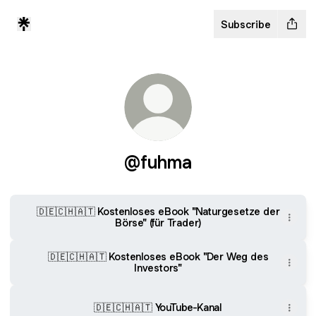
Subscribe
@fuhma
🇩🇪🇨🇭🇦🇹 Kostenloses eBook "Naturgesetze der
Börse" (für Trader)
🇩🇪🇨🇭🇦🇹 Kostenloses eBook "Der Weg des
Investors"
🇩🇪🇨🇭🇦🇹 YouTube-Kanal