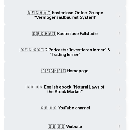
🇩🇪🇨🇭🇦🇹 Kostenlose Online-Gruppe
"Vermögensaufbau mit System"
🇩🇪🇨🇭🇦🇹 Kostenlose Fallstudie
🇩🇪🇨🇭🇦🇹 2 Podcasts: "Investieren lernen" &
"Trading lernen"
🇩🇪🇨🇭🇦🇹 Homepage
🇬🇧 🇺🇸 English ebook "Natural Laws of
the Stock Market"
🇬🇧 🇺🇸 YouTube channel
🇬🇧 🇺🇸 Website