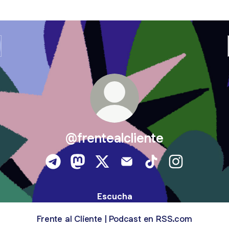
@frentealcliente
@frentealcliente Telegram
@frentealcliente Mastodon
@frentealcliente X
@frentealcliente Email
@frentealcliente Ti
@frentealclie
Escucha
Frente al Cliente | Podcast en RSS.com