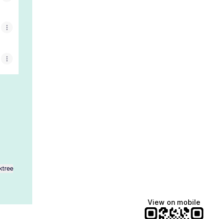
ktree
View on mobile