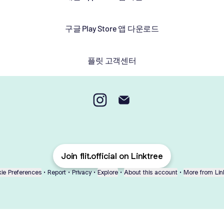
구글 Play Store 앱 다운로드
플릿 고객센터
플릿 이심 Instagram
플릿 이심 Email
Join flit.official on Linktree
ie Preferences
•
Report
•
Privacy
•
Explore
•
About this account
•
More from Lin