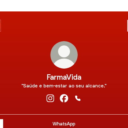
FarmaVida
"Saúde e bem-estar ao seu alcance."
FarmaVida Instagram
FarmaVida Facebook
FarmaVida Phone
WhatsApp