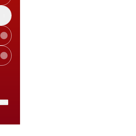
ktree
View on mobile