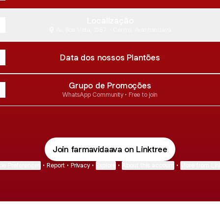
Localização
Av. Boa Vista, 1587 - Centro, Avanhandava
Data dos nossos Plantões
Grupo de Promoções
WhatsApp Community • Free to join
Join farmavidaava on Linktree
ie Preferences
•
Report
•
Privacy
•
Explore
•
About this account
•
More from Lin