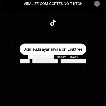
VIRALIZE COM CORTES NO TIKTOK
@eu.brayansilvaoficial TikTok
Join eu.brayansilvaa on Linktree
Cookie Preferences
•
Report
•
Privacy
Explore
•
About this account
•
More from Linktree