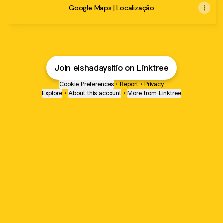
Google Maps | Localização
Join elshadaysitio on Linktree
Cookie Preferences
•
Report
•
Privacy
Explore
•
About this account
•
More from Linktree