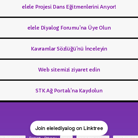
elele Projesi Dans Eğitmenlerini Arıyor!
elele Diyalog Forumu'na Üye Olun
Kavramlar Sözlüğü'nü İnceleyin
Web sitemizi ziyaret edin
STK Ağ Portalı'na Kaydolun
Join elelediyalog on Linktree