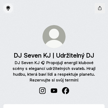
DJ Seven KJ | Udržitelný DJ
DJ Seven KJ 🎧 Propojuji energii klubové
scény s elegancí udržitelných svateb. Hraji
hudbu, která baví lidi a respektuje planetu.
Rezervujte si svůj termín!
DJ Seven KJ | Udržitelný DJ Instag
DJ Seven KJ | Udržitelný DJ
DJ Seven KJ | Udržite