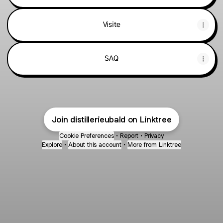
Visite
SAQ
Join distillerieubald on Linktree
Cookie Preferences
•
Report
•
Privacy
Explore
•
About this account
•
More from Linktree